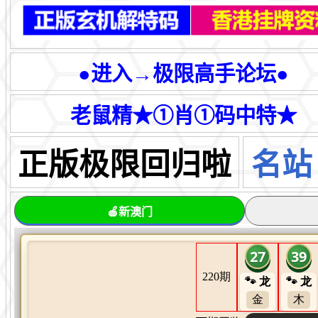
●进入→极限高手论坛●
老鼠精★①肖①码中特★
正版极限回归啦
名站