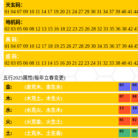
天玄码：
01 04 07 09 10 11 14 17 19 20 21 24 27 29 30 31 34 37 39 40 41 4
地机码：
02 03 05 06 08 12 13 15 16 18 22 23 25 26 28 32 33 35 36 38 42 4
高 码：
01 04 07 09 10 12 17 18 19 25 26 27 28 29 30 34 35 36 37 39 44 4
底 码：
02 03 05 06 08 11 13 14 15 16 20 21 22 23 24 31 32 33 38 40 41 4
五行2025属性(每年立春变更)
03
04
金:
(金克木、金生水)
07
08
木:
(木克土、木生火)
13
14
水:
(水克火、水生木)
01
02
火:
(火克金、火生土)
05
06
土:
(土克水、土生金)