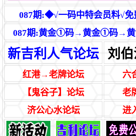
087期:◆√一码中特会员料
087期:黄金①码→黄金①码
新吉利人气论坛
刘伯
红港→老牌论坛
六
【鬼谷子】论坛
老
济公心水论坛
进