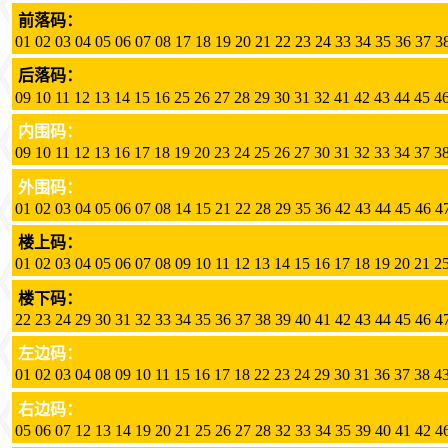
前落码：
01 02 03 04 05 06 07 08 17 18 19 20 21 22 23 24 33 34 35 36 37 3
后落码：
09 10 11 12 13 14 15 16 25 26 27 28 29 30 31 32 41 42 43 44 45 4
内围码：
09 10 11 12 13 16 17 18 19 20 23 24 25 26 27 30 31 32 33 34 37 3
外围码：
01 02 03 04 05 06 07 08 14 15 21 22 28 29 35 36 42 43 44 45 46 4
楼上码：
01 02 03 04 05 06 07 08 09 10 11 12 13 14 15 16 17 18 19 20 21 2
楼下码：
22 23 24 29 30 31 32 33 34 35 36 37 38 39 40 41 42 43 44 45 46 4
左边码：
01 02 03 04 08 09 10 11 15 16 17 18 22 23 24 29 30 31 36 37 38 4
右边码：
05 06 07 12 13 14 19 20 21 25 26 27 28 32 33 34 35 39 40 41 42 4